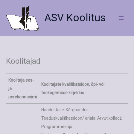
Skip
to
ASV Koolitus
content
Koolitajad
Koolitaja ees-
Koolitajate kvalifikatsioon, õpi- või
ja
töökogemuse kirjeldus
perekonnanimi
Haridustase: Kõrgharidus
Teaduskvalifikatsioon/ eriala: Arvutikolledž:
Programmeerija