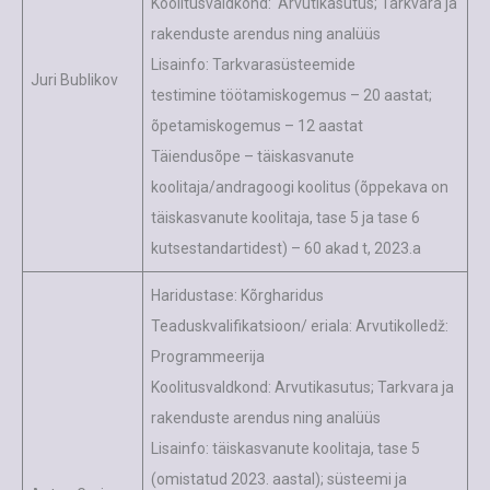
Koolitusvaldkond: Arvutikasutus; Tarkvara ja
rakenduste arendus ning analüüs
Lisainfo: Tarkvarasüsteemide
Juri Bublikov
testimine töötamiskogemus – 20 aastat;
õpetamiskogemus – 12 aastat
Täiendusõpe – täiskasvanute
koolitaja/andragoogi koolitus (õppekava on
täiskasvanute koolitaja, tase 5 ja tase 6
kutsestandartidest) – 60 akad t, 2023.a
Haridustase: Kõrgharidus
Teaduskvalifikatsioon/ eriala: Arvutikolledž:
Programmeerija
Koolitusvaldkond: Arvutikasutus; Tarkvara ja
rakenduste arendus ning analüüs
Lisainfo: täiskasvanute koolitaja, tase 5
(omistatud 2023. aastal); süsteemi ja