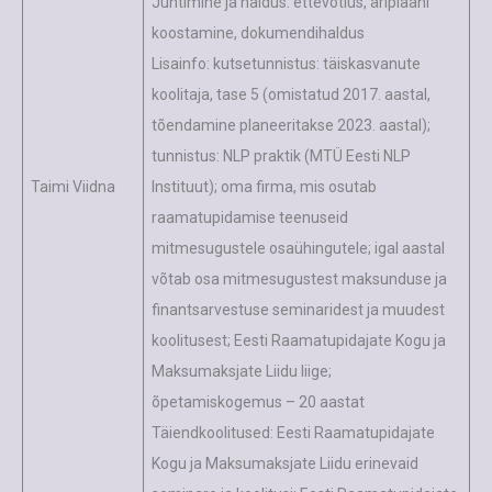
Juhtimine ja haldus: ettevõtlus, äriplaani
koostamine, dokumendihaldus
Lisainfo: kutsetunnistus: täiskasvanute
koolitaja, tase 5 (omistatud 2017. aastal,
tõendamine planeeritakse 2023. aastal);
tunnistus: NLP praktik (MTÜ Eesti NLP
Taimi Viidna
Instituut); oma firma, mis osutab
raamatupidamise teenuseid
mitmesugustele osaühingutele; igal aastal
võtab osa mitmesugustest maksunduse ja
finantsarvestuse seminaridest ja muudest
koolitusest; Eesti Raamatupidajate Kogu ja
Maksumaksjate Liidu liige;
õpetamiskogemus – 20 aastat
Täiendkoolitused: Eesti Raamatupidajate
Kogu ja Maksumaksjate Liidu erinevaid