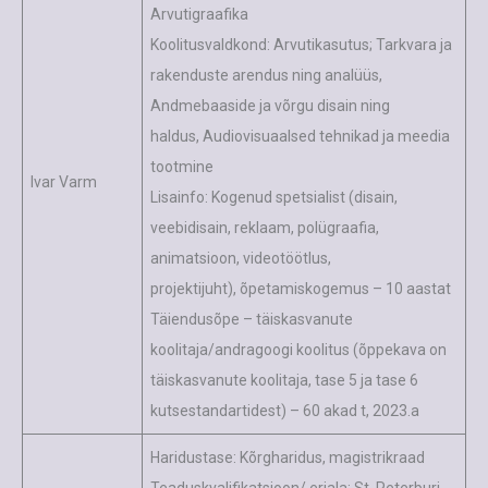
Arvutigraafika
Koolitusvaldkond: Arvutikasutus; Tarkvara ja
rakenduste arendus ning analüüs,
Andmebaaside ja võrgu disain ning
haldus, Audiovisuaalsed tehnikad ja meedia
tootmine
Ivar Varm
Lisainfo: Kogenud spetsialist (disain,
veebidisain, reklaam, polügraafia,
animatsioon, videotöötlus,
projektijuht), õpetamiskogemus – 10 aastat
Täiendusõpe – täiskasvanute
koolitaja/andragoogi koolitus (õppekava on
täiskasvanute koolitaja, tase 5 ja tase 6
kutsestandartidest) – 60 akad t, 2023.a
Haridustase: Kõrgharidus, magistrikraad
Teaduskvalifikatsioon/ eriala: St. Peterburi