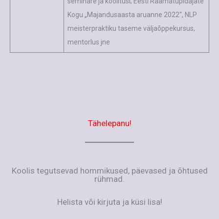
seminare ja koolitusi; Eesti Raamatupidajate
Kogu „Majandusaasta aruanne 2022“, NLP
meisterpraktiku taseme väljaõppekursus,
mentorlus jne
Tähelepanu!
Koolis tegutsevad hommikused, päevased ja õhtused
rühmad.
Helista või kirjuta ja küsi lisa!