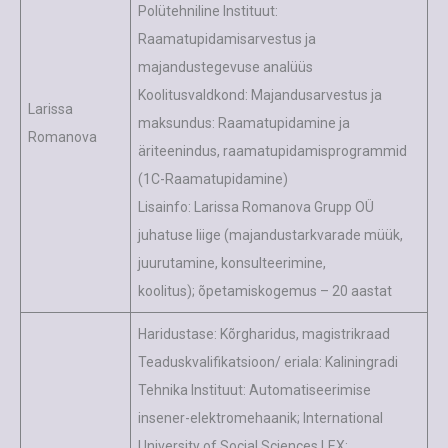
Polütehniline Instituut:
Raamatupidamisarvestus ja
majandustegevuse analüüs
Koolitusvaldkond: Majandusarvestus ja
Larissa
maksundus: Raamatupidamine ja
Romanova
äriteenindus, raamatupidamisprogrammid
(1C-Raamatupidamine)
Lisainfo: Larissa Romanova Grupp OÜ
juhatuse liige (majandustarkvarade müük,
juurutamine, konsulteerimine,
koolitus); õpetamiskogemus – 20 aastat
Haridustase: Kõrgharidus, magistrikraad
Teaduskvalifikatsioon/ eriala: Kaliningradi
Tehnika Instituut: Automatiseerimise
insener-elektromehaanik; International
University of Social Sciences LEX: