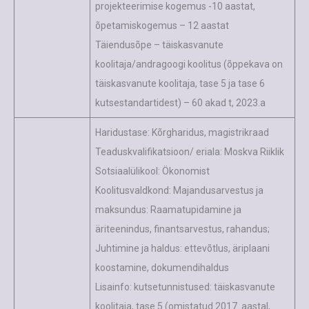
projekteerimise kogemus -10 aastat,
õpetamiskogemus – 12 aastat
Täiendusõpe – täiskasvanute
koolitaja/andragoogi koolitus (õppekava on
täiskasvanute koolitaja, tase 5 ja tase 6
kutsestandartidest) – 60 akad t, 2023.a
Haridustase: Kõrgharidus, magistrikraad
Teaduskvalifikatsioon/ eriala: Moskva Riiklik
Sotsiaalülikool: Ökonomist
Koolitusvaldkond: Majandusarvestus ja
maksundus: Raamatupidamine ja
äriteenindus, finantsarvestus, rahandus;
Juhtimine ja haldus: ettevõtlus, äriplaani
koostamine, dokumendihaldus
Lisainfo: kutsetunnistused: täiskasvanute
koolitaja, tase 5 (omistatud 2017. aastal,