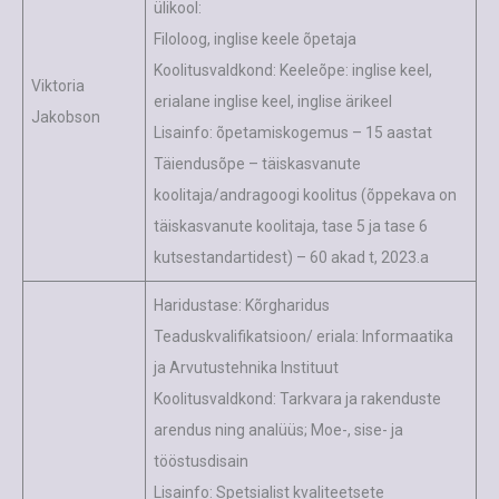
ülikool:
Filoloog, inglise keele õpetaja
Koolitusvaldkond: Keeleõpe: inglise keel,
Viktoria
erialane inglise keel, inglise ärikeel
Jakobson
Lisainfo: õpetamiskogemus – 15 aastat
Täiendusõpe – täiskasvanute
koolitaja/andragoogi koolitus (õppekava on
täiskasvanute koolitaja, tase 5 ja tase 6
kutsestandartidest) – 60 akad t, 2023.a
Haridustase: Kõrgharidus
Teaduskvalifikatsioon/ eriala: Informaatika
ja Arvutustehnika Instituut
Koolitusvaldkond: Tarkvara ja rakenduste
arendus ning analüüs; Moe-, sise- ja
tööstusdisain
Lisainfo: Spetsialist kvaliteetsete