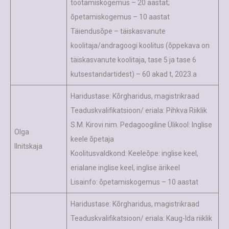
töötamiskogemus – 20 aastat;
õpetamiskogemus – 10 aastat
Täiendusõpe – täiskasvanute
koolitaja/andragoogi koolitus (õppekava on
täiskasvanute koolitaja, tase 5 ja tase 6
kutsestandartidest) – 60 akad t, 2023.a
Haridustase: Kõrgharidus, magistrikraad
Teaduskvalifikatsioon/ eriala: Pihkva Riiklik
S.M. Kirovi nim. Pedagoogiline Ülikool: Inglise
Olga
keele õpetaja
Ilnitskaja
Koolitusvaldkond: Keeleõpe: inglise keel,
erialane inglise keel, inglise ärikeel
Lisainfo: õpetamiskogemus – 10 aastat
Haridustase: Kõrgharidus, magistrikraad
Teaduskvalifikatsioon/ eriala: Kaug-Ida riiklik