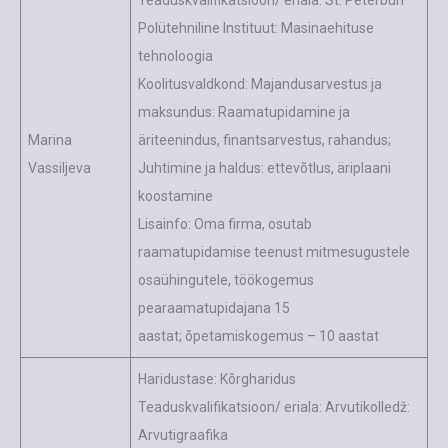
Polütehniline Instituut: Masinaehituse
tehnoloogia
Koolitusvaldkond: Majandusarvestus ja
maksundus: Raamatupidamine ja
Marina
äriteenindus, finantsarvestus, rahandus;
Vassiljeva
Juhtimine ja haldus: ettevõtlus, äriplaani
koostamine
Lisainfo: Oma firma, osutab
raamatupidamise teenust mitmesugustele
osaühingutele, töökogemus
pearaamatupidajana 15
aastat; õpetamiskogemus – 10 aastat
Haridustase: Kõrgharidus
Teaduskvalifikatsioon/ eriala: Arvutikolledž:
Arvutigraafika