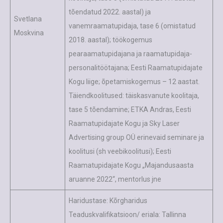
tõendatud 2022. aastal) ja
Svetlana
vanemraamatupidaja, tase 6 (omistatud
Moskvina
2018. aastal); töökogemus
pearaamatupidajana ja raamatupidaja-
personalitöötajana; Eesti Raamatupidajate
Kogu liige; õpetamiskogemus – 12 aastat.
Täiendkoolitused: täiskasvanute koolitaja,
tase 5 tõendamine; ETKA Andras, Eesti
Raamatupidajate Kogu ja Sky Laser
Advertising group OÜ erinevaid seminare ja
koolitusi (sh veebikoolitusi); Eesti
Raamatupidajate Kogu „Majandusaasta
aruanne 2022“, mentorlus jne
Haridustase: Kõrgharidus
Teaduskvalifikatsioon/ eriala: Tallinna