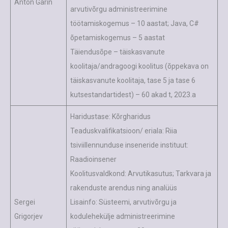
Anton Garin
arvutivõrgu administreerimine
töötamiskogemus – 10 aastat; Java, C#
õpetamiskogemus – 5 aastat
Täiendusõpe – täiskasvanute
koolitaja/andragoogi koolitus (õppekava on
täiskasvanute koolitaja, tase 5 ja tase 6
kutsestandartidest) – 60 akad t, 2023.a
Haridustase: Kõrgharidus
Teaduskvalifikatsioon/ eriala: Riia
tsiviillennunduse inseneride instituut:
Raadioinsener
Koolitusvaldkond: Arvutikasutus; Tarkvara ja
rakenduste arendus ning analüüs
Sergei
Lisainfo: Süsteemi, arvutivõrgu ja
Grigorjev
kodulehekülje administreerimine