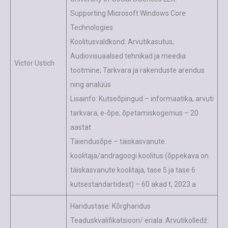
Supporting Microsoft Windows Core
Technologies
Koolitusvaldkond: Arvutikasutus;
Audiovisuaalsed tehnikad ja meedia
Victor Ustich
tootmine; Tarkvara ja rakenduste arendus
ning analüüs
Lisainfo: Kutseõpingud – informaatika, arvuti
tarkvara, e-õpe; õpetamiskogemus – 20
aastat
Täiendusõpe – täiskasvanute
koolitaja/andragoogi koolitus (õppekava on
täiskasvanute koolitaja, tase 5 ja tase 6
kutsestandartidest) – 60 akad t, 2023.a
Haridustase: Kõrgharidus
Teaduskvalifikatsioon/ eriala: Arvutikolledž: