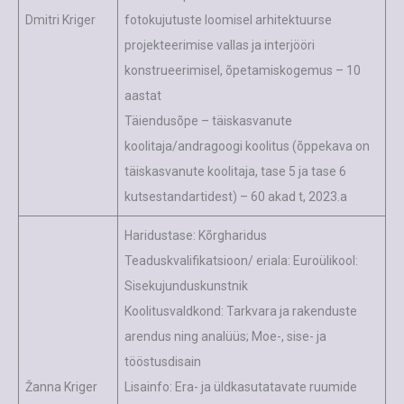
Dmitri Kriger
fotokujutuste loomisel arhitektuurse
projekteerimise vallas ja interjööri
konstrueerimisel, õpetamiskogemus – 10
aastat
Täiendusõpe – täiskasvanute
koolitaja/andragoogi koolitus (õppekava on
täiskasvanute koolitaja, tase 5 ja tase 6
kutsestandartidest) – 60 akad t, 2023.a
Haridustase: Kõrgharidus
Teaduskvalifikatsioon/ eriala: Euroülikool:
Sisekujunduskunstnik
Koolitusvaldkond: Tarkvara ja rakenduste
arendus ning analüüs; Moe-, sise- ja
tööstusdisain
Žanna Kriger
Lisainfo: Era- ja üldkasutatavate ruumide