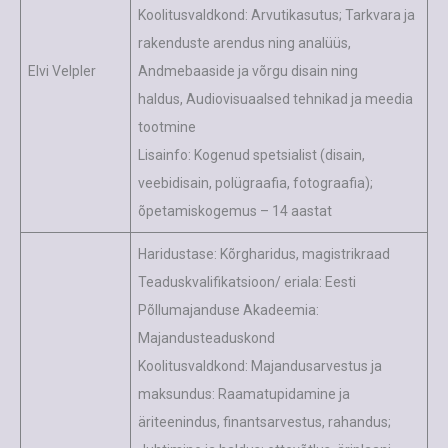
Koolitusvaldkond: Arvutikasutus; Tarkvara ja
rakenduste arendus ning analüüs,
Elvi Velpler
Andmebaaside ja võrgu disain ning
haldus, Audiovisuaalsed tehnikad ja meedia
tootmine
Lisainfo: Kogenud spetsialist (disain,
veebidisain, polügraafia, fotograafia);
õpetamiskogemus – 14 aastat
Haridustase: Kõrgharidus, magistrikraad
Teaduskvalifikatsioon/ eriala: Eesti
Põllumajanduse Akadeemia:
Majandusteaduskond
Koolitusvaldkond: Majandusarvestus ja
maksundus: Raamatupidamine ja
äriteenindus, finantsarvestus, rahandus;